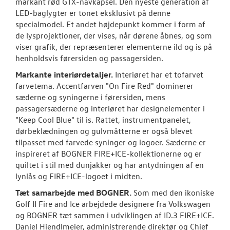
markant rød GTX-navkapsel. Den nyeste generation af
LED-baglygter er tonet eksklusivt på denne
specialmodel. Et andet højdepunkt kommer i form af
de lysprojektioner, der vises, når dørene åbnes, og som
viser grafik, der repræsenterer elementerne ild og is på
henholdsvis førersiden og passagersiden.
Markante interiørdetaljer.
Interiøret har et tofarvet
farvetema. Accentfarven "On Fire Red" dominerer
sæderne og syningerne i førersiden, mens
passagersæderne og interiøret har designelementer i
"Keep Cool Blue" til is. Rattet, instrumentpanelet,
dørbeklædningen og gulvmåtterne er også blevet
tilpasset med farvede syninger og logoer. Sæderne er
inspireret af BOGNER FIRE+ICE-kollektionerne og er
quiltet i stil med dunjakker og har antydningen af en
lynlås og FIRE+ICE-logoet i midten.
Tæt samarbejde med BOGNER.
Som med den ikoniske
Golf II Fire and Ice arbejdede designere fra Volkswagen
og BOGNER tæt sammen i udviklingen af ID.3 FIRE+ICE.
Daniel Hiendlmeier, administrerende direktør og Chief