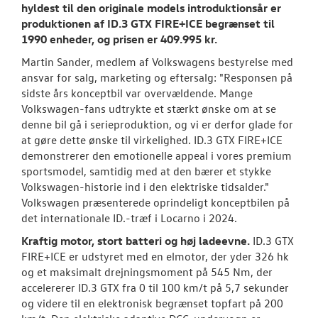
hyldest til den originale models introduktionsår er
produktionen af ID.3 GTX FIRE+ICE begrænset til
1990 enheder, og prisen er 409.995 kr.
Martin Sander, medlem af Volkswagens bestyrelse med
ansvar for salg, marketing og eftersalg: "Responsen på
sidste års konceptbil var overvældende. Mange
Volkswagen-fans udtrykte et stærkt ønske om at se
denne bil gå i serieproduktion, og vi er derfor glade for
at gøre dette ønske til virkelighed. ID.3 GTX FIRE+ICE
demonstrerer den emotionelle appeal i vores premium
sportsmodel, samtidig med at den bærer et stykke
Volkswagen-historie ind i den elektriske tidsalder."
Volkswagen præsenterede oprindeligt konceptbilen på
det internationale ID.-træf i Locarno i 2024.
Kraftig motor, stort batteri og høj ladeevne.
ID.3 GTX
FIRE+ICE er udstyret med en elmotor, der yder 326 hk
og et maksimalt drejningsmoment på 545 Nm, der
accelererer ID.3 GTX fra 0 til 100 km/t på 5,7 sekunder
og videre til en elektronisk begrænset topfart på 200