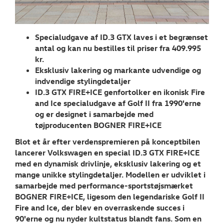
NYHEDER
Tilmeld dig V
Specialudgave af ID.3 GTX laves i et begrænset
Danmarks nyh
antal og kan nu bestilles til priser fra 409.995
kr.
Aktuelt
Eksklusiv lakering og markante udvendige og
indvendige stylingdetaljer
OM OS
ID.3 GTX FIRE+ICE genfortolker en ikonisk Fire
and Ice specialudgave af Golf II fra 1990'erne
JOB OG KARRI
og er designet i samarbejde med
tøjproducenten BOGNER FIRE+ICE
Blot et år efter verdenspremieren på konceptbilen
lancerer Volkswagen en special ID.3 GTX FIRE+ICE
med en dynamisk drivlinje, eksklusiv lakering og et
mange unikke stylingdetaljer. Modellen er udviklet i
samarbejde med performance-sportstøjsmærket
BOGNER FIRE+ICE, ligesom den legendariske Golf II
Fire and Ice, der blev en overraskende succes i
90'erne og nu nyder kultstatus blandt fans. Som en