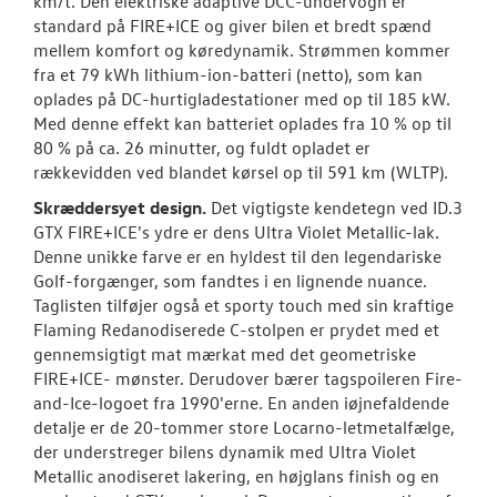
km/t. Den elektriske adaptive DCC-undervogn er
standard på FIRE+ICE og giver bilen et bredt spænd
mellem komfort og køredynamik. Strømmen kommer
fra et 79 kWh lithium-ion-batteri (netto), som kan
oplades på DC-hurtigladestationer med op til 185 kW.
Med denne effekt kan batteriet oplades fra 10 % op til
80 % på ca. 26 minutter, og fuldt opladet er
rækkevidden ved blandet kørsel op til 591 km (WLTP).
Skræddersyet design.
Det vigtigste kendetegn ved ID.3
GTX FIRE+ICE's ydre er dens Ultra Violet Metallic-lak.
Denne unikke farve er en hyldest til den legendariske
Golf-forgænger, som fandtes i en lignende nuance.
Taglisten tilføjer også et sporty touch med sin kraftige
Flaming Redanodiserede C-stolpen er prydet med et
gennemsigtigt mat mærkat med det geometriske
FIRE+ICE- mønster. Derudover bærer tagspoileren Fire-
and-Ice-logoet fra 1990'erne. En anden iøjnefaldende
detalje er de 20-tommer store Locarno-letmetalfælge,
der understreger bilens dynamik med Ultra Violet
Metallic anodiseret lakering, en højglans finish og en