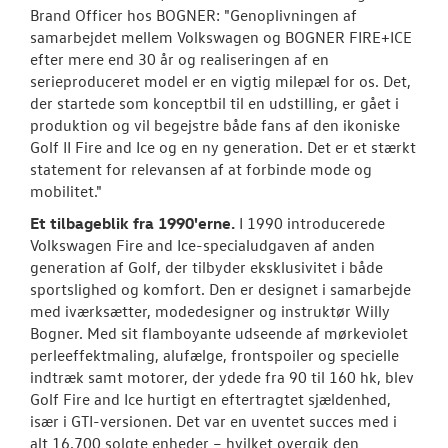
Brand Officer hos BOGNER: "Genoplivningen af
samarbejdet mellem Volkswagen og BOGNER FIRE+ICE
efter mere end 30 år og realiseringen af en
serieproduceret model er en vigtig milepæl for os. Det,
der startede som konceptbil til en udstilling, er gået i
produktion og vil begejstre både fans af den ikoniske
Golf II Fire and Ice og en ny generation. Det er et stærkt
statement for relevansen af at forbinde mode og
mobilitet."
Et tilbageblik fra 1990'erne.
I 1990 introducerede
Volkswagen Fire and Ice-specialudgaven af anden
generation af Golf, der tilbyder eksklusivitet i både
sportslighed og komfort. Den er designet i samarbejde
med iværksætter, modedesigner og instruktør Willy
Bogner. Med sit flamboyante udseende af mørkeviolet
perleeffektmaling, alufælge, frontspoiler og specielle
indtræk samt motorer, der ydede fra 90 til 160 hk, blev
Golf Fire and Ice hurtigt en eftertragtet sjældenhed,
især i GTI-versionen. Det var en uventet succes med i
alt 16.700 solgte enheder – hvilket overgik den