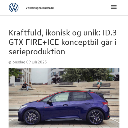
Volkswagen
Toggle
Volkswagen Birkerød
naviga
FORSIDE
Kraftfuld, ikonisk og unik: ID.3
NYE PERSONBI
GTX FIRE+ICE konceptbil går i
serieproduktion
BRUGTE BILER
onsdag 09 juli 2025
VÆRKSTED
SKADECENTER
TILBEHØR
RESERVEDELE