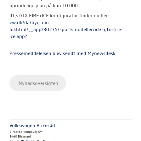
oprindelige plan på kun 10.000.
ID.3 GTX FIRE+ICE konfigurator finder du her:
vw.dk/da/byg-din-
bil.html/__app/30275/sportsmodeller/id3-gtx-fire-
ice.app?
Pressemeddelelsen blev sendt med Mynewsdesk
Nyhedsoversigten
Volkswagen Birkerød
Birkerød Kongevej 59
3460 Birkerød
Tlf.:
45 81 07 06
eller
Ring mig op