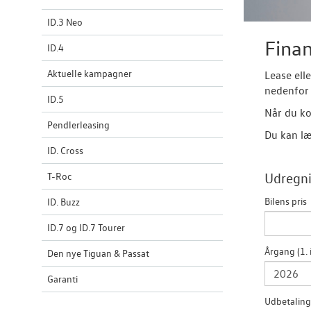
ID.3 Neo
Finan
ID.4
Aktuelle kampagner
Lease ell
nedenfor 
ID.5
Når du ko
Pendlerleasing
Du kan læ
ID. Cross
T-Roc
Udregni
Bilens pris
ID. Buzz
ID.7 og ID.7 Tourer
Årgang (1. 
Den nye Tiguan & Passat
Garanti
Udbetaling