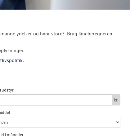
hvor mange ydelser og hvor store? Brug låneberegneren
oplysninger.
tlivspolitik
.
audstyr
kr.
iddel
id i måneder