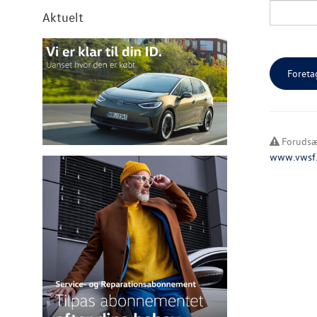
Aktuelt
Forudsæt
www.vwsf.d