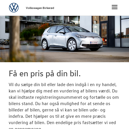
Volkswagen
Toggle
Volkswagen Birkerød
naviga
FORSIDE
NYE PERSONBI
BRUGTE BILER
Brugtbilsafdel
Få en pris på din bil.
Finansiering
Vil du sælge din bil eller lade den indgå i en ny handel,
kan vi hjælpe dig med en vurdering af bilens værdi. Du
Brugtbilsvurd
skal indtaste registreringsnummeret og fortælle os om
bilens stand. Du har også mulighed for at sende os
VÆRKSTED
billeder af bilen, gerne så vi kan se bilen ude- og
indefra. Det hjælper os til at give en mere præcis
vurdering af bilen. Den endelige pris fastsætter vi ved
SKADECENTER
en gennemgang.