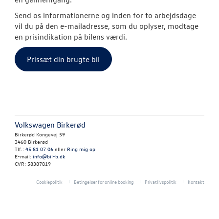
TILBEHØR
Send os informationerne og inden for to arbejdsdage
vil du på den e-mailadresse, som du oplyser, modtage
en prisindikation på bilens værdi.
RESERVEDELE
Prissæt din brugte bil
NYHEDER
OM OS
JOB OG KARRI
Volkswagen Birkerød
Birkerød Kongevej 59
3460 Birkerød
Tlf.:
45 81 07 06
eller
Ring mig op
E-mail:
info@bil-b.dk
CVR: 58387819
Cookiepolitik
Betingelser for online booking
Privatlivspolitik
Kontakt