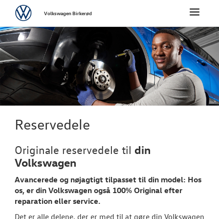
Volkswagen
Toggle
Volkswagen Birkerød
naviga
FORSIDE
NYE PERSONBI
BRUGTE BILER
VÆRKSTED
Reservedele
SKADECENTER
din
Originale reservedele til
Volkswagen
TILBEHØR
Avancerede og nøjagtigt tilpasset til din model: Hos
os, er din
Volkswagen
også 100% Original efter
RESERVEDELE
reparation eller service.
Det er alle delene, der er med til at gøre din Volkswagen