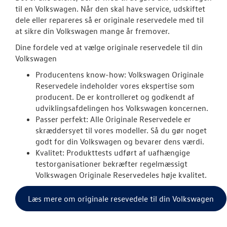
Originale Dele
til en Volkswagen. Når den skal have service, udskiftet
dele eller repareres så er originale reservedele med til
NYHEDER
at sikre din Volkswagen mange år fremover.
Dine fordele ved at vælge originale reservedele til din
OM OS
Volkswagen
Producentens know-how: Volkswagen Originale
JOB OG KARRI
Reservedele indeholder vores ekspertise som
producent. De er kontrolleret og godkendt af
udviklingsafdelingen hos Volkswagen koncernen.
Passer perfekt: Alle Originale Reservedele er
skræddersyet til vores modeller. Så du gør noget
godt for din Volkswagen og bevarer dens værdi.
Kvalitet: Produkttests udført af uafhængige
testorganisationer bekræfter regelmæssigt
Volkswagen Originale Reservedeles høje kvalitet.
Læs mere om originale resevedele til din Volkswagen