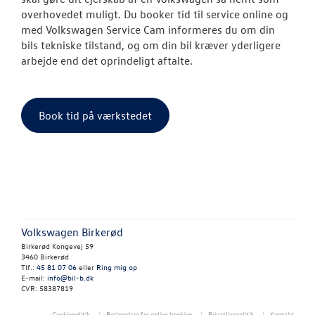
OM OS
overhovedet muligt. Du booker tid til service online og
med Volkswagen Service Cam informeres du om din
JOB OG KARRI
bils tekniske tilstand, og om din bil kræver yderligere
arbejde end det oprindeligt aftalte.
Book tid på værkstedet
Volkswagen Birkerød
Birkerød Kongevej 59
3460 Birkerød
Tlf.:
45 81 07 06
eller
Ring mig op
E-mail:
info@bil-b.dk
CVR: 58387819
Cookiepolitik
Betingelser for online booking
Privatlivspolitik
Kontakt