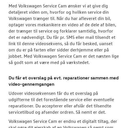
VW Connect
Med Volkswagen Service Cam ønsker vi at give dig
detaljeret viden om, hvorfor og hvilken service din
MinVolkswage
Volkswagen trænger til. Når du har afleveret din bil,
optager vores mekanikere en video af de dele af bilen,
Service Cam
der trænger til service og forklarer samtidig, hvorfor
det er nødvendigt. Du får pr. SMS eller mail tilsendt et
Serviceabonn
link til denne videosekvens, så du får besked, uanset
om du er på farten eller sidder derhjemme eller på
Velkomstpakke 
jobbet. Med Volkswagen Service Cam er det næsten lige
så godt som at være med på værkstedet.
SKADECENTER
Du får et overslag på evt. reparationer sammen med
video-gennemgangen
TILBEHØR
Udover videosekvensen får du et overslag på
RESERVEDELE
udgifterne til det forestående service eller eventuelle
reparationer. Du accepterer eller afslår det tilsendte
servicetilbud og afsender ordren. Så nemt er det.
NYHEDER
Volkswagen Service Cam er endnu et digitalt tiltag, der
skal gøre dit ejerskab af en Volkswagen så nemt som