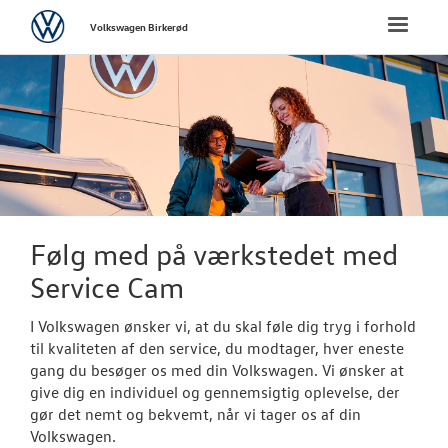
Volkswagen
Toggle
Volkswagen Birkerød
naviga
FORSIDE
NYE PERSONBI
BRUGTE BILER
VÆRKSTED
Følg med på værkstedet med
Service Cam
Bestil tid på 
I Volkswagen ønsker vi, at du skal føle dig tryg i forhold
Softwareopda
til kvaliteten af den service, du modtager, hver eneste
gang du besøger os med din Volkswagen. Vi ønsker at
Koncepter og 
give dig en individuel og gennemsigtig oplevelse, der
gør det nemt og bekvemt, når vi tager os af din
Mere effekt og
Volkswagen.