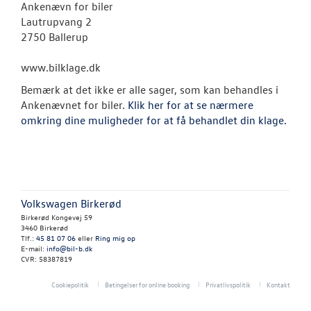
NYHEDER
Ankenævn for biler
Lautrupvang 2
2750 Ballerup
OM OS
www.bilklage.dk
Personale
Bemærk at det ikke er alle sager, som kan behandles i
Kontakt
Ankenævnet for biler.
Klik her for at se nærmere
omkring dine muligheder for at få behandlet din klage.
Forbrugerkla
Betingelser
JOB OG KARRI
Volkswagen Birkerød
Birkerød Kongevej 59
3460 Birkerød
Tlf.:
45 81 07 06
eller
Ring mig op
E-mail:
info@bil-b.dk
CVR: 58387819
Cookiepolitik
Betingelser for online booking
Privatlivspolitik
Kontakt