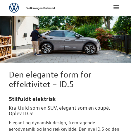
Volkswagen
Toggle
Volkswagen Birkerød
naviga
FORSIDE
NYE PERSONBI
Bestil prøvetu
Book en salgs
Den elegante form for
Byg din Volks
effektivitet – ID.5
Privatleasing
Stilfuldt elektrisk
Finansiering
Kraftfuld som en SUV, elegant som en coupé.
Oplev ID.5!
Vejen til et be
Elegant og dynamisk design, fremragende
aerodynamik og lang rækkevidde. Den nye ID.5 og den
Elektrisk Volks