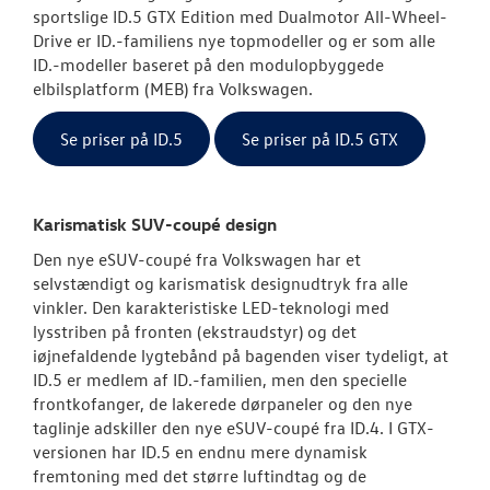
sportslige ID.5 GTX Edition med Dualmotor All-Wheel-
Drive er ID.-familiens nye topmodeller og er som alle
Modeller
ID.-modeller baseret på den modulopbyggede
elbilsplatform (MEB) fra Volkswagen.
ID. Polo
Se priser på ID.5
Se priser på ID.5 GTX
ID.3 Neo
ID.4
Karismatisk SUV-coupé design
Aktuelle kam
Den nye eSUV-coupé fra Volkswagen har et
selvstændigt og karismatisk designudtryk fra alle
ID.5
vinkler. Den karakteristiske LED-teknologi med
lysstriben på fronten (ekstraudstyr) og det
Pendlerleasin
iøjnefaldende lygtebånd på bagenden viser tydeligt, at
ID.5 er medlem af ID.-familien, men den specielle
ID. Cross
frontkofanger, de lakerede dørpaneler og den nye
taglinje adskiller den nye eSUV-coupé fra ID.4. I GTX-
T-Roc
versionen har ID.5 en endnu mere dynamisk
fremtoning med det større luftindtag og de
ID. Buzz