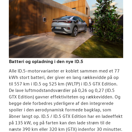
Batteri og opladning i den nye ID.5
Alle ID.5-motorvarianter er koblet sammen med et 77
kWh stort batteri, der giver en lang rækkevidde på op
til 557 km i ID.5 og 525 km (WLTP) i ID.5 GTX Edition.
De lave luftmodstandsværdier på 0,26 og 0,27 (ID.5
GTX Edition) gavner effektiviteten og rækkevidden. Og
begge dele forbedres yderligere af den integrerede
spoiler i den aerodynamisk formede bagklap, som
åbner langt op. ID.5 / ID.5 GTX Edition har en ladeeffekt
på 135 kW, og på farten kan den lade strøm til de
næste 390 km eller 320 km (GTX) indenfor 30 minutter.