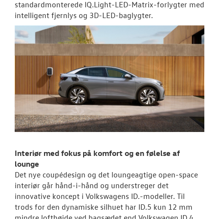
standardmonterede IQ.Light-LED-Matrix-forlygter med
intelligent fjernlys og 3D-LED-baglygter.
ID.7 og ID.7 T
Den nye Tigua
Garanti
BRUGTE BILER
VÆRKSTED
SKADECENTER
Interiør med fokus på komfort og en følelse af
TILBEHØR
lounge
Det nye coupédesign og det loungeagtige open-space
interiør går hånd-i-hånd og understreger det
RESERVEDELE
innovative koncept i Volkswagens ID.-modeller. Til
trods for den dynamiske silhuet har ID.5 kun 12 mm
NYHEDER
mindre lofthøjde ved bagsædet end Volkswagen ID.4.