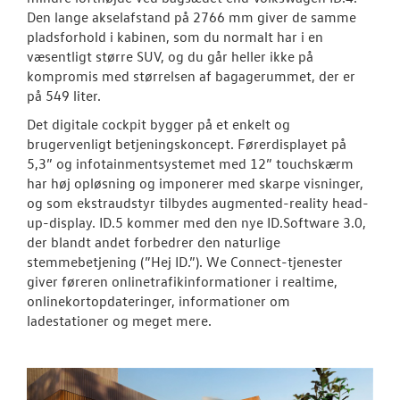
Den lange akselafstand på 2766 mm giver de samme
pladsforhold i kabinen, som du normalt har i en
OM OS
væsentligt større SUV, og du går heller ikke på
kompromis med størrelsen af bagagerummet, der er
JOB OG KARRI
på 549 liter.
Det digitale cockpit bygger på et enkelt og
brugervenligt betjeningskoncept. Førerdisplayet på
5,3” og infotainmentsystemet med 12” touchskærm
har høj opløsning og imponerer med skarpe visninger,
og som ekstraudstyr tilbydes augmented-reality head-
up-display. ID.5 kommer med den nye ID.Software 3.0,
der blandt andet forbedrer den naturlige
stemmebetjening (”Hej ID.”). We Connect-tjenester
giver føreren onlinetrafikinformationer i realtime,
onlinekortopdateringer, informationer om
ladestationer og meget mere.