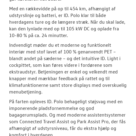
Med en rækkevidde på op til 454 km, afhængigt af
Modeller
udstyrslinje og batteri, er ID. Polo klar til både
hverdagens ture og de længere stræk. Når du skal lade,
ID. Polo
kan den lynlade med op til 105 kW DC og oplade fra
10-80 % på ca. 24 minutter.
ID.3 Neo
Indvendigt møder du et moderne og funktionelt
interiør med stof lavet af 100 % genanvendt PET –
ID.4
blandt andet på sæderne – og det intuitive ID. Light i
cockpittet, som kan føres videre i fordørene som
Aktuelle kam
ekstraudstyr. Betjeningen er enkel og velkendt med
knapper med mærkbar feedback på rattet og til
ID.5
klimafunktionerne samt store displays med overskuelig
menubetjening.
Pendlerleasin
På farten opleves ID. Polo behageligt støjsvag med en
ID. Cross
imponerende pladsfornemmelse og god
bagagerumsplads. Og med moderne assistentsystemer
T-Roc
som Connected Travel Assist og Park Assist Pro, der fås
afhængigt af udstyrsniveau, får du ekstra hjælp og
ID. Buzz
komfort i hverdagen.