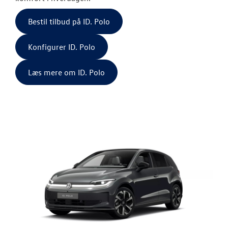
ID.7 og ID.7 T
Bestil tilbud på ID. Polo
Den nye Tigua
Konfigurer ID. Polo
Garanti
Læs mere om ID. Polo
BRUGTE BILER
VÆRKSTED
SKADECENTER
TILBEHØR
RESERVEDELE
NYHEDER