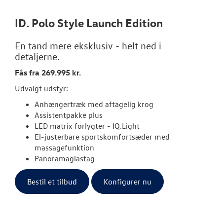
ID. Polo Style Launch Edition
OM OS
En tand mere eksklusiv - helt ned i
JOB OG KARRI
detaljerne.
Fås fra 269.995 kr.
Udvalgt udstyr:
Anhængertræk med aftagelig krog
Assistentpakke plus
LED matrix forlygter - IQ.Light
El-justerbare sportskomfortsæder med
massagefunktion
Panoramaglastag
Bestil et tilbud
Konfigurer nu