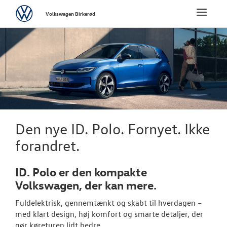
Volkswagen
Toggle
Volkswagen Birkerød
naviga
FORSIDE
NYE PERSONBI
Bestil prøvetu
Book en salgs
Den nye ID. Polo. Fornyet. Ikke
Byg din Volks
forandret.
Privatleasing
ID. Polo er den kompakte
Finansiering
Volkswagen, der kan mere.
Fuldelektrisk, gennemtænkt og skabt til hverdagen –
Vejen til et be
med klart design, høj komfort og smarte detaljer, der
gør køreturen lidt bedre.
Elektrisk Volks