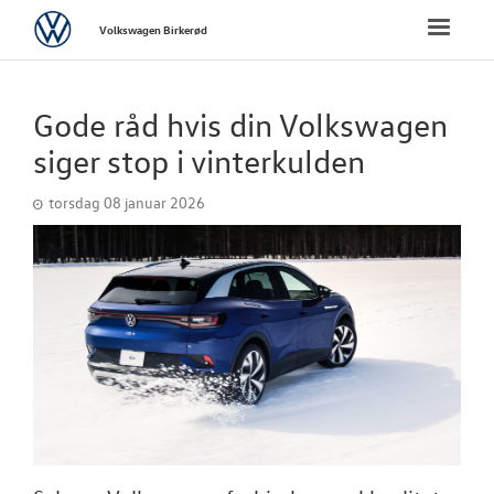
Volkswagen
Toggle
Volkswagen Birkerød
naviga
FORSIDE
Gode råd hvis din Volkswagen
NYE PERSONBI
siger stop i vinterkulden
torsdag 08 januar 2026
BRUGTE BILER
VÆRKSTED
SKADECENTER
TILBEHØR
RESERVEDELE