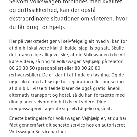
Selvom Volkswagen forbindes med kvalitet
NYHEDER
og driftssikkerhed, kan der opstå
Tilmeld dig V
ekstraordinære situationer om vinteren, hvor
Danmarks nyh
du får brug for hjælp.
Aktuelt
Her på værkstedet gør vi selvfølgelig alt hvad vi kan for
at din bil skal være klar til kulde, sjap, is og salt. Skulle
OM OS
det utænkelige alligevel ske, at din Volkswagen ikke vil
køre videre, så ring til Volkswagen Vejhjælp på telefon
JOB OG KARRI
80 20 30 50 (personbiler) eller 80 30 20 80
(erhvervsbiler). De er klar til at finde en løsning. Og de
nøjes ikke med at sørge for reparation eller bugsering
af din bil. I visse tilfælde klarer de også gratis lånebil,
alternativ transport og hotel, så du kan fortsætte med
dine planer selvom din bil ikke vil videre. Dine
medpassagerer tager de sig selvfølgelig også af.
Eneste betingelse for Volkswagen Vejhjælp er, at du har
fået gennemført dit seneste service hos en autoriseret
Volkswagen Servicepartner.