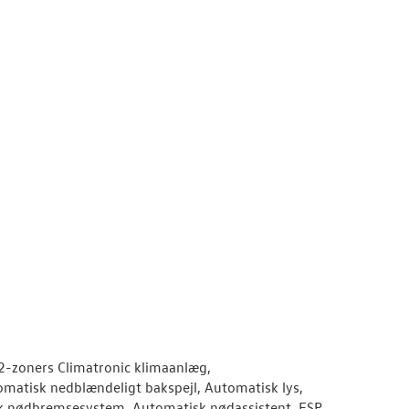
 2-zoners Climatronic klimaanlæg,
omatisk nedblændeligt bakspejl, Automatisk lys,
k nødbremsesystem, Automatisk nødassistent, ESP,