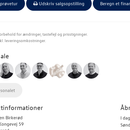
 prøvetur
Udskriv salgsopstilling
Beregn et fina
orbehold for ændringer, tastefejl og prisstigninger.
nkl. leveringsomkostninger.
ale
rsonalet
tinformationer
Åbn
en Birkerød
I da
 Kongevej 59
Søn