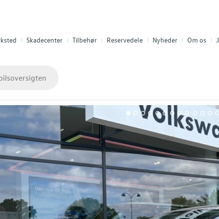
ksted
Skadecenter
Tilbehør
Reservedele
Nyheder
Om os
J
bilsoversigten
1
2
3
4
5
6
7
8
9
10
11
12
1