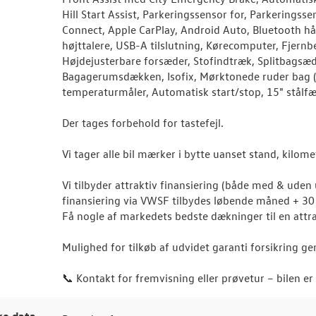
Hill Start Assist, Parkeringssensor for, Parkerings
Connect, Apple CarPlay, Android Auto, Bluetooth hå
højttalere, USB-A tilslutning, Kørecomputer, Fjernbe
Højdejusterbare forsæder, Stofindtræk, Splitbagsæ
Bagagerumsdækken, Isofix, Mørktonede ruder bag (
temperaturmåler, Automatisk start/stop, 15" stålfæ
Der tages forbehold for tastefejl.
Vi tager alle bil mærker i bytte uanset stand, kilom
Vi tilbyder attraktiv finansiering (både med & uden 
finansiering via VWSF tilbydes løbende måned + 30 d
Få nogle af markedets bedste dækninger til en attr
Mulighed for tilkøb af udvidet garanti forsikring 
📞 Kontakt for fremvisning eller prøvetur – bilen er k
ke data