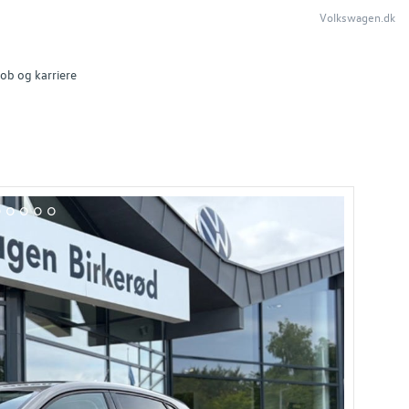
Volkswagen.dk
ob og karriere
3
14
15
16
17