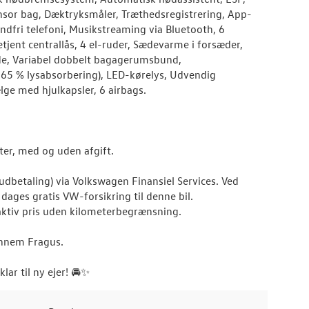
sensor bag, Dæktryksmåler, Træthedsregistrering, App-
ndfri telefoni, Musikstreaming via Bluetooth, 6
tjent centrallås, 4 el-ruder, Sædevarme i forsæder,
de, Variabel dobbelt bagagerumsbund,
65 % lysabsorbering), LED-kørelys, Udvendig
lge med hjulkapsler, 6 airbags.
eter, med og uden afgift.
udbetaling) via Volkswagen Finansiel Services. Ved
ages gratis VW-forsikring til denne bil.
aktiv pris uden kilometerbegrænsning.
gennem Fragus.
lar til ny ejer! 🚘✨