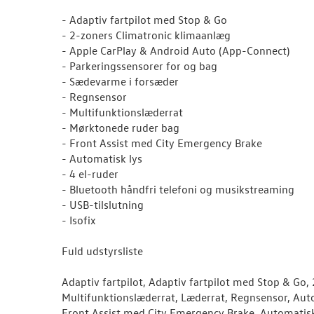
- Adaptiv fartpilot med Stop & Go
- 2-zoners Climatronic klimaanlæg
- Apple CarPlay & Android Auto (App-Connect)
- Parkeringssensorer for og bag
- Sædevarme i forsæder
- Regnsensor
- Multifunktionslæderrat
- Mørktonede ruder bag
- Front Assist med City Emergency Brake
- Automatisk lys
- 4 el-ruder
- Bluetooth håndfri telefoni og musikstreaming
- USB-tilslutning
- Isofix
Fuld udstyrsliste
Adaptiv fartpilot, Adaptiv fartpilot med Stop & Go,
Multifunktionslæderrat, Læderrat, Regnsensor, Aut
Front Assist med City Emergency Brake, Automatis