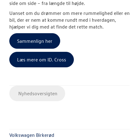
NYHEDER
side om side – fra længde til højde.
Uanset om du drømmer om mere rummelighed eller en
Tilmeld dig V
bil, der er nem at komme rundt med i hverdagen,
Danmarks nyh
hjælper vi dig med at finde det rette match.
Aktuelt
Sammenlign her
OM OS
Læs mere om ID. Cross
JOB OG KARRI
Nyhedsoversigten
Volkswagen Birkerød