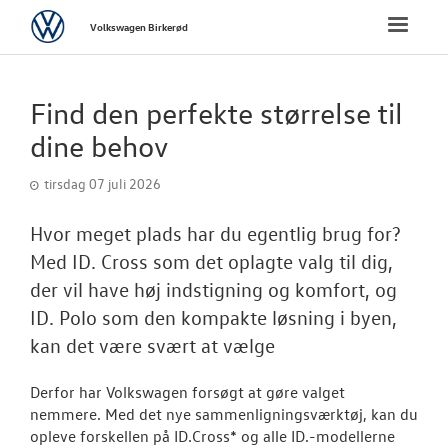
Volkswagen
Toggle
Volkswagen Birkerød
naviga
FORSIDE
Find den perfekte størrelse til
NYE PERSONBI
dine behov
tirsdag 07 juli 2026
BRUGTE BILER
Hvor meget plads har du egentlig brug for?
VÆRKSTED
Med ID. Cross som det oplagte valg til dig,
der vil have høj indstigning og komfort, og
SKADECENTER
ID. Polo som den kompakte løsning i byen,
kan det være svært at vælge
TILBEHØR
Derfor har Volkswagen forsøgt at gøre valget
RESERVEDELE
nemmere. Med det nye sammenligningsværktøj, kan du
opleve forskellen på ID.Cross* og alle ID.-modellerne